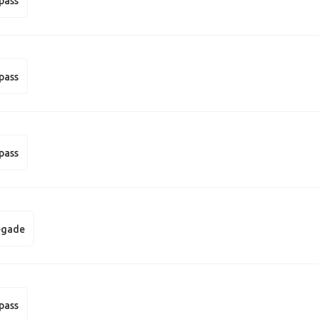
pass
pass
pass
egade
pass