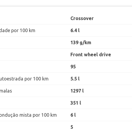
Crossover
dade por 100 km
6.4 l
139 g/km
Front wheel drive
95
utoestrada por 100 km
5.5 l
malas
1297 l
351 l
ondução mista por 100 km
6 l
5