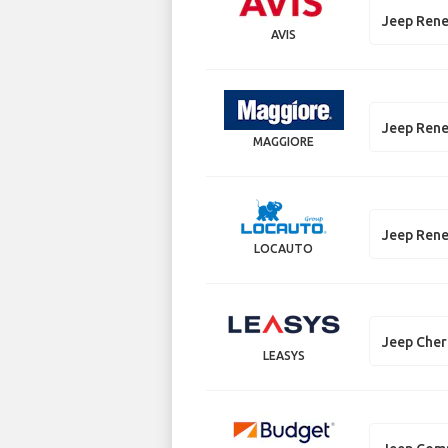
Jeep Ren
AVIS
Jeep Ren
MAGGIORE
Jeep Ren
LOCAUTO
Jeep Che
LEASYS