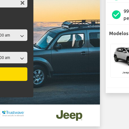
99
check_circle
pe
Modelos 
Jee