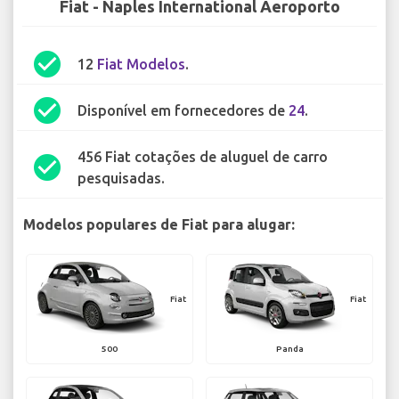
Fiat - Naples International Aeroporto
check_circle
12
Fiat Modelos
.
check_circle
Disponível em fornecedores de
24
.
456 Fiat cotações de aluguel de carro
check_circle
pesquisadas.
Modelos populares de Fiat para alugar:
Fiat
Fiat
500
Panda