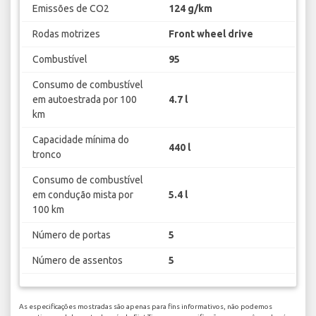
Emissões de CO2
124 g/km
Rodas motrizes
Front wheel drive
Combustível
95
Consumo de combustível
em autoestrada por 100
4.7 l
km
Capacidade mínima do
440 l
tronco
Consumo de combustível
em condução mista por
5.4 l
100 km
Número de portas
5
Número de assentos
5
As especificações mostradas são apenas para fins informativos, não podemos