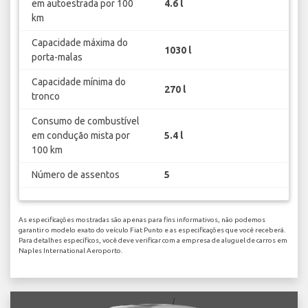
em autoestrada por 100
4.6 l
km
Capacidade máxima do
1030 l
porta-malas
Capacidade mínima do
270 l
tronco
Consumo de combustível
em condução mista por
5.4 l
100 km
Número de assentos
5
As especificações mostradas são apenas para fins informativos, não podemos
garantir o modelo exato do veículo Fiat Punto e as especificações que você receberá.
Para detalhes específicos, você deve verificar com a empresa de aluguel de carros em
Naples International Aeroporto.