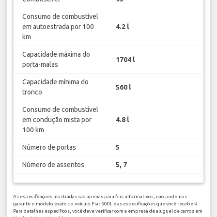
Consumo de combustível
em autoestrada por 100
4.2 l
km
Capacidade máxima do
1704 l
porta-malas
Capacidade mínima do
560 l
tronco
Consumo de combustível
em condução mista por
4.8 l
100 km
Número de portas
5
Número de assentos
5, 7
As especificações mostradas são apenas para fins informativos, não podemos
garantir o modelo exato do veículo Fiat 500L e as especificações que você receberá.
Para detalhes específicos, você deve verificar com a empresa de aluguel de carros em