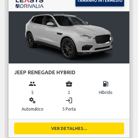
TAMANHO INTERMÉDIO
JEEP RENEGADE HYBRID
group
business_center
local_gas_station
5
2
Híbrido
miscellaneous_services
login
Automático
5 Porta
VER DETALHES...