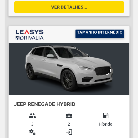
VER DETALHES...
TAMANHO INTERMÉDIO
JEEP RENEGADE HYBRID
group
business_center
local_gas_station
5
2
Híbrido
miscellaneous_services
login