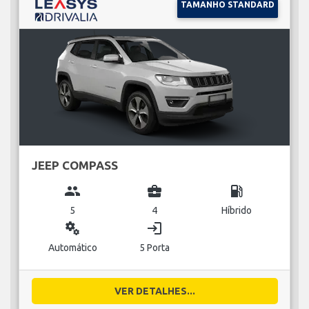
TAMANHO STANDARD
JEEP COMPASS
group
business_center
local_gas_station
5
4
Híbrido
miscellaneous_services
login
Automático
5 Porta
VER DETALHES...