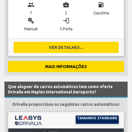
group
business_center
local_gas_station
7
2
Gasolina
miscellaneous_services
login
Manual
5 Porta
VER DETALHES...
MAIS INFORMAÇÕES
Que aluguer de carros automáticos tem como oferta
Drivalia em Naples International Aeroporto?
Drivalia proporciona os seguintes carros automáticos:
TAMANHO STANDARD