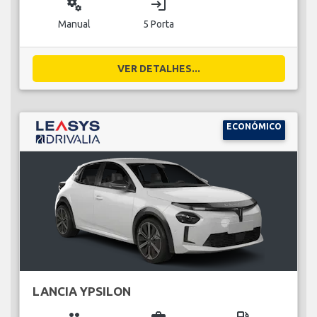
miscellaneous_services
login
Manual
5 Porta
VER DETALHES...
ECONÓMICO
LANCIA YPSILON