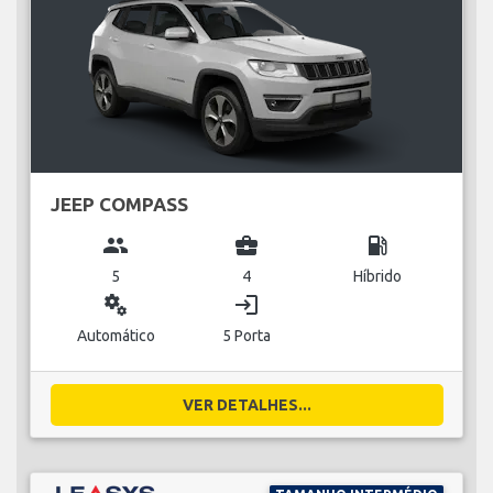
JEEP COMPASS
group
business_center
local_gas_station
5
4
Híbrido
miscellaneous_services
login
Automático
5 Porta
VER DETALHES...