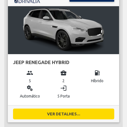
JEEP RENEGADE HYBRID
group
business_center
local_gas_station
5
2
Híbrido
miscellaneous_services
login
Automático
5 Porta
VER DETALHES...