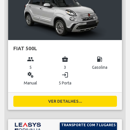
FIAT 500L
group
business_center
local_gas_station
5
3
Gasolina
miscellaneous_services
login
Manual
5 Porta
VER DETALHES...
TRANSPORTE COM 7 LUGARES