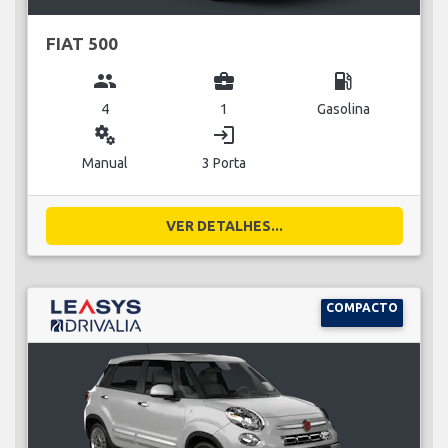
FIAT 500
group
business_center
local_gas_station
4
1
Gasolina
miscellaneous_services
login
Manual
3 Porta
VER DETALHES...
COMPACTO