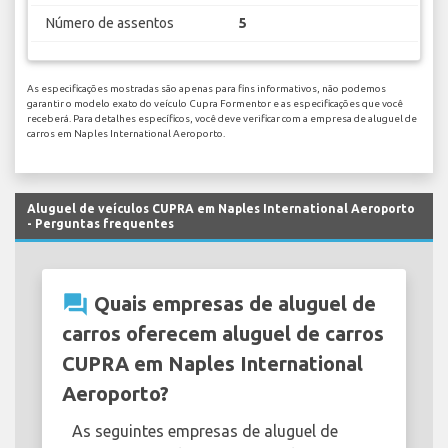
Número de assentos
5
As especificações mostradas são apenas para fins informativos, não podemos
garantir o modelo exato do veículo Cupra Formentor e as especificações que você
receberá. Para detalhes específicos, você deve verificar com a empresa de aluguel de
carros em Naples International Aeroporto.
Aluguel de veículos CUPRA em Naples International Aeroporto
- Perguntas frequentes
question_answer
Quais empresas de aluguel de
carros oferecem aluguel de carros
CUPRA em Naples International
Aeroporto?
As seguintes empresas de aluguel de