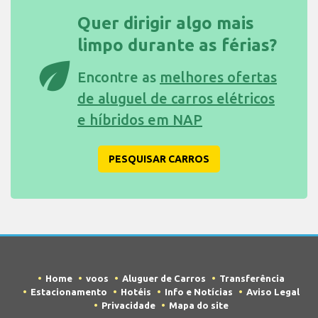
Quer dirigir algo mais
limpo durante as férias?
eco
Encontre as
melhores ofertas
de aluguel de carros elétricos
e híbridos em NAP
PESQUISAR CARROS
Home
voos
Aluguer de Carros
Transferência
Estacionamento
Hotéis
Info e Notícias
Aviso Legal
Privacidade
Mapa do site