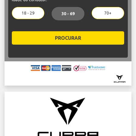
18 - 29
70+
30 - 69
PROCURAR