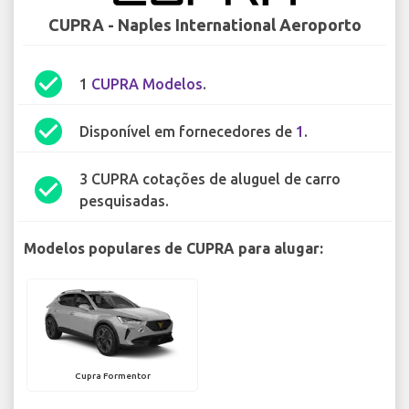
CUPRA - Naples International Aeroporto
check_circle
1
CUPRA Modelos
.
check_circle
Disponível em fornecedores de
1
.
3 CUPRA cotações de aluguel de carro
check_circle
pesquisadas.
Modelos populares de CUPRA para alugar:
Cupra Formentor