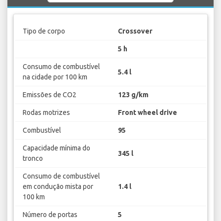
Tipo de corpo
Crossover
5 h
Consumo de combustível
5.4 l
na cidade por 100 km
Emissões de CO2
123 g/km
Rodas motrizes
Front wheel drive
Combustível
95
Capacidade mínima do
345 l
tronco
Consumo de combustível
em condução mista por
1.4 l
100 km
Número de portas
5