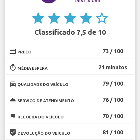
star
star
star
star
star_border
Classificado 7,5 de 10
credit_card
73 / 100
PREÇO
timer
21 minutos
MÉDIA ESPERA
directions_car
79 / 100
QUALIDADE DO VEÍCULO
room_service
76 / 100
SERVIÇO DE ATENDIMENTO
flag
70 / 100
RECOLHA DO VEÍCULO
beenhere
81 / 100
DEVOLUÇÃO DO VEÍCULO