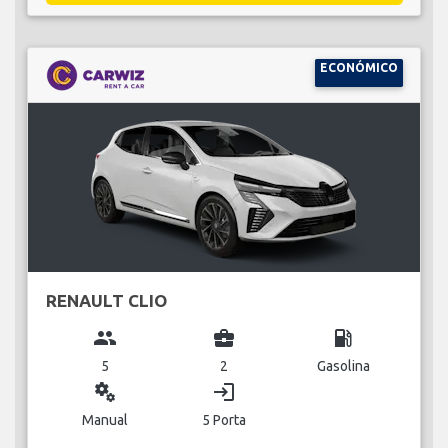
ECONÓMICO
RENAULT CLIO
group
business_center
local_gas_station
5
2
Gasolina
miscellaneous_services
login
Manual
5 Porta