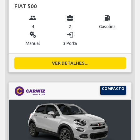
FIAT 500
group
business_center
local_gas_station
4
2
Gasolina
miscellaneous_services
login
Manual
3 Porta
VER DETALHES...
COMPACTO