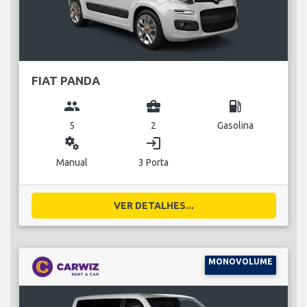
FIAT PANDA
group
business_center
local_gas_station
5
2
Gasolina
miscellaneous_services
login
Manual
3 Porta
VER DETALHES...
MONOVOLUME