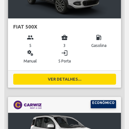
FIAT 500X
group
business_center
local_gas_station
5
3
Gasolina
miscellaneous_services
login
Manual
5 Porta
VER DETALHES...
ECONÓMICO