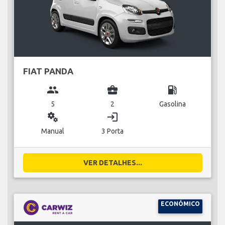
FIAT PANDA
group
business_center
local_gas_station
5
2
Gasolina
miscellaneous_services
login
Manual
3 Porta
VER DETALHES...
ECONÓMICO