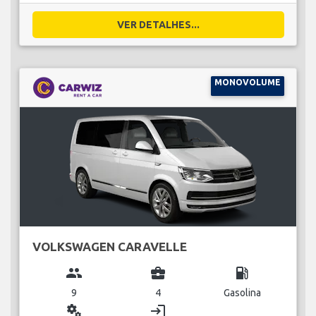
VER DETALHES...
MONOVOLUME
VOLKSWAGEN CARAVELLE
group
business_center
local_gas_station
9
4
Gasolina
miscellaneous_services
login