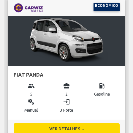
ECONÓMICO
FIAT PANDA
group
business_center
local_gas_station
5
2
Gasolina
miscellaneous_services
login
Manual
3 Porta
VER DETALHES...