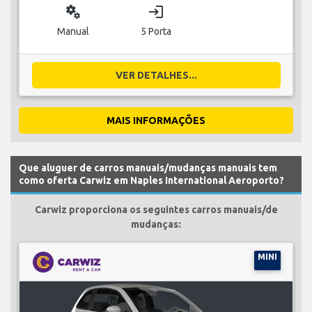
miscellaneous_services
login
Manual
5 Porta
VER DETALHES...
MAIS INFORMAÇÕES
Que aluguer de carros manuais/mudanças manuais tem
como oferta Carwiz em Naples International Aeroporto?
Carwiz proporciona os seguintes carros manuais/de
mudanças:
MINI