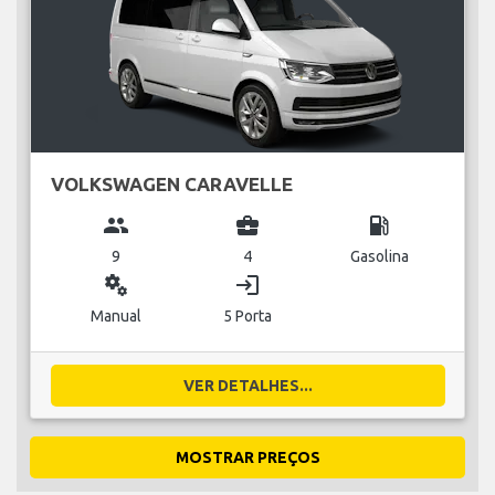
VOLKSWAGEN CARAVELLE
group
business_center
local_gas_station
9
4
Gasolina
miscellaneous_services
login
Manual
5 Porta
VER DETALHES...
MOSTRAR PREÇOS