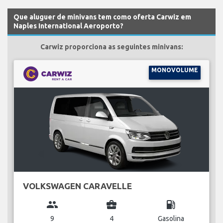
Que aluguer de minivans tem como oferta Carwiz em
Naples International Aeroporto?
Carwiz proporciona as seguintes minivans:
MONOVOLUME
VOLKSWAGEN CARAVELLE
group
business_center
local_gas_station
9
4
Gasolina