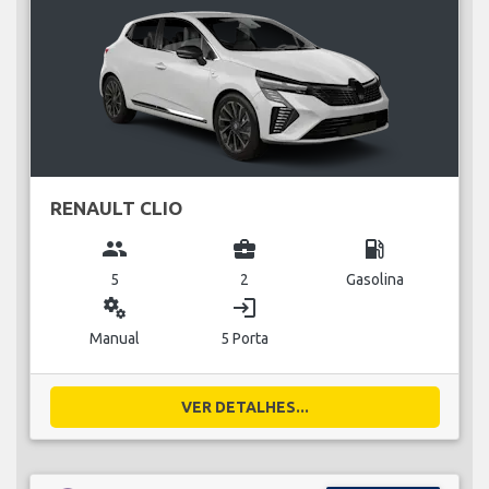
RENAULT CLIO
group
business_center
local_gas_station
5
2
Gasolina
miscellaneous_services
login
Manual
5 Porta
VER DETALHES...