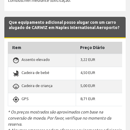
combustível mediante solicitação.
Que equipamento adicional posso alugar com um carro
alugado de CARWIZ em Naples International Aeroporto?
Item
Preço Diário
face
Assento elevado
3,22 EUR
child_friendly
Cadeira de bebé
4,50 EUR
child_care
Cadeira de criança
5,00 EUR
gps_fixed
GPS
8,71 EUR
* Os preços mostrados são aproximados com base na
conversão de moeda. Por favor, verifique no momento da
reserva.