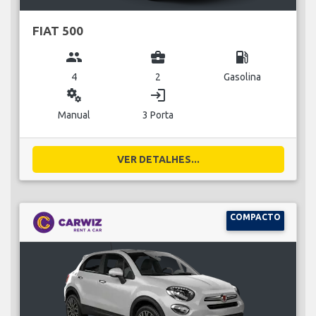
FIAT 500
group
business_center
local_gas_station
4
2
Gasolina
miscellaneous_services
login
Manual
3 Porta
VER DETALHES...
COMPACTO