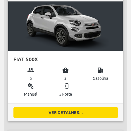
FIAT 500X
group
business_center
local_gas_station
5
3
Gasolina
miscellaneous_services
login
Manual
5 Porta
VER DETALHES...