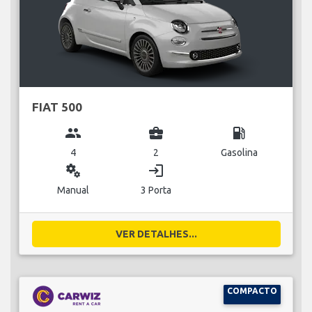
FIAT 500
group
business_center
local_gas_station
4
2
Gasolina
miscellaneous_services
login
Manual
3 Porta
VER DETALHES...
COMPACTO