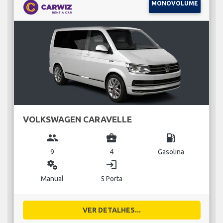
MONOVOLUME
VOLKSWAGEN CARAVELLE
group
business_center
local_gas_station
9
4
Gasolina
miscellaneous_services
login
Manual
5 Porta
VER DETALHES...