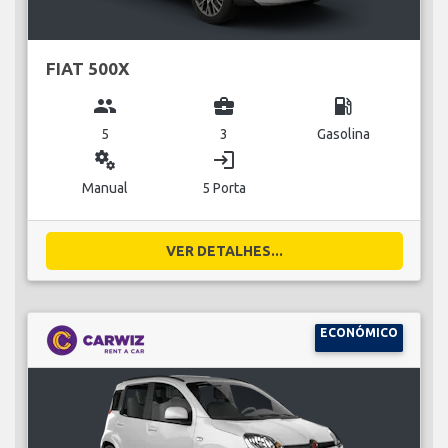
FIAT 500X
group
business_center
local_gas_station
5
3
Gasolina
miscellaneous_services
login
Manual
5 Porta
VER DETALHES...
ECONÓMICO