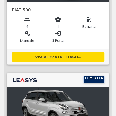
FIAT 500
group
business_center
local_gas_station
4
1
Benzina
miscellaneous_services
login
Manuale
3 Porta
VISUALIZZA I DETTAGLI...
COMPATTA