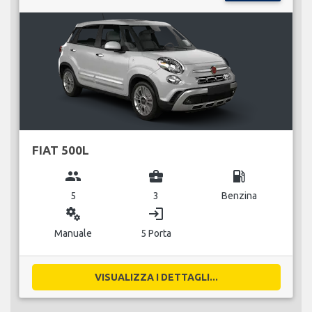
FIAT 500L
group
business_center
local_gas_station
5
3
Benzina
miscellaneous_services
login
Manuale
5 Porta
VISUALIZZA I DETTAGLI...