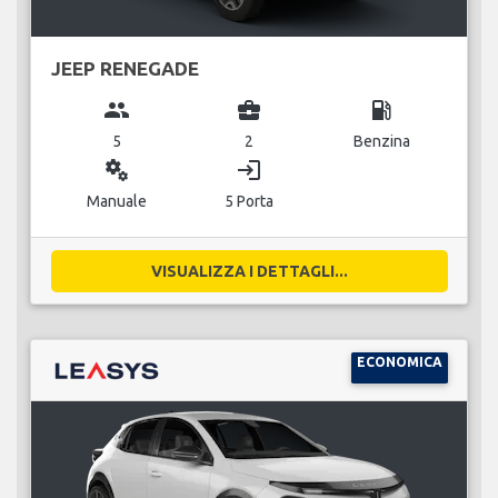
JEEP RENEGADE
group
business_center
local_gas_station
5
2
Benzina
miscellaneous_services
login
Manuale
5 Porta
VISUALIZZA I DETTAGLI...
ECONOMICA