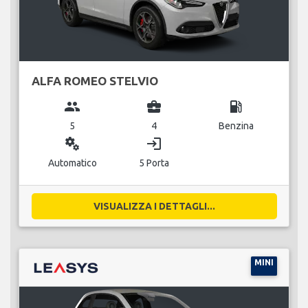
ALFA ROMEO STELVIO
group
business_center
local_gas_station
5
4
Benzina
miscellaneous_services
login
Automatico
5 Porta
VISUALIZZA I DETTAGLI...
MINI