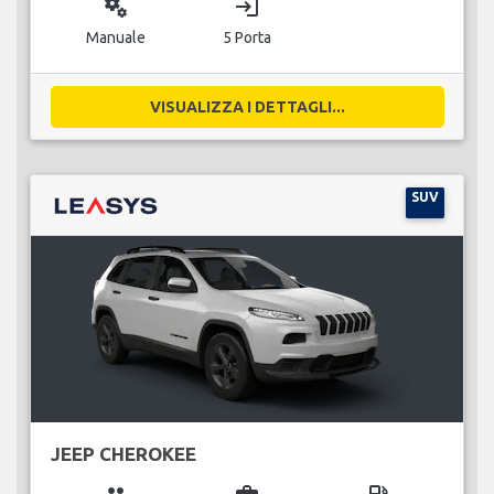
miscellaneous_services
login
Manuale
5 Porta
VISUALIZZA I DETTAGLI...
SUV
JEEP CHEROKEE