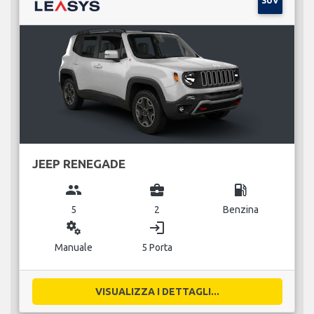
SUV
JEEP RENEGADE
group
business_center
local_gas_station
5
2
Benzina
miscellaneous_services
login
Manuale
5 Porta
VISUALIZZA I DETTAGLI...