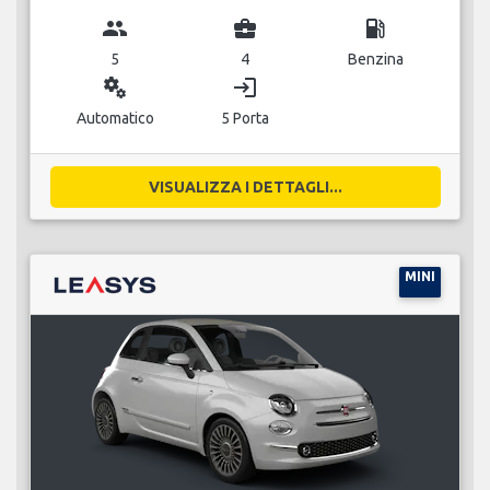
group
business_center
local_gas_station
5
4
Benzina
miscellaneous_services
login
Automatico
5 Porta
VISUALIZZA I DETTAGLI...
MINI