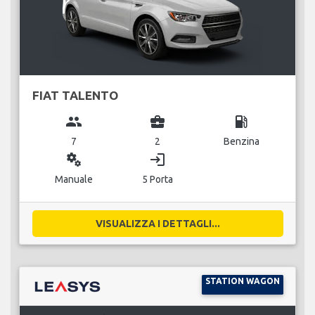
FIAT TALENTO
group
business_center
local_gas_station
7
2
Benzina
miscellaneous_services
login
Manuale
5 Porta
VISUALIZZA I DETTAGLI...
STATION WAGON