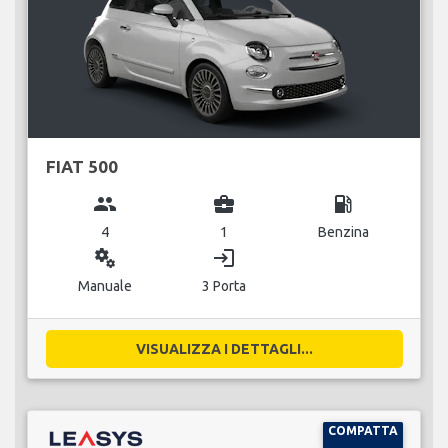
FIAT 500
group
business_center
local_gas_station
4
1
Benzina
miscellaneous_services
login
Manuale
3 Porta
VISUALIZZA I DETTAGLI...
COMPATTA