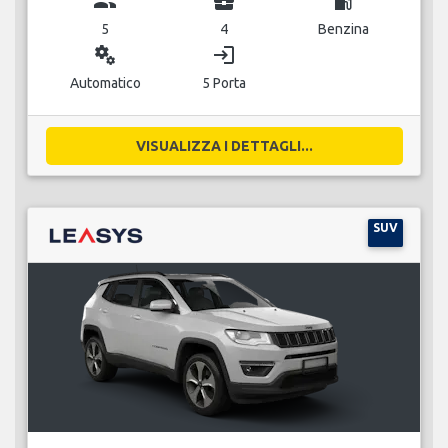
group
business_center
local_gas_station
5
4
Benzina
miscellaneous_services
login
Automatico
5 Porta
VISUALIZZA I DETTAGLI...
SUV