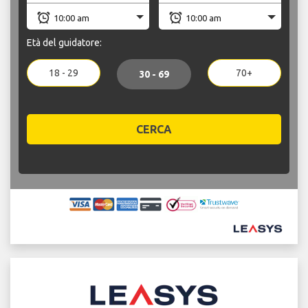
Età del guidatore:
18 - 29
70+
30 - 69
CERCA