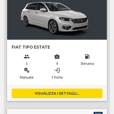
FIAT TIPO ESTATE
group
business_center
local_gas_station
5
4
Benzina
miscellaneous_services
login
Manuale
5 Porta
VISUALIZZA I DETTAGLI...