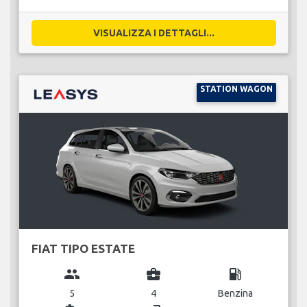
VISUALIZZA I DETTAGLI...
STATION WAGON
FIAT TIPO ESTATE
group
business_center
local_gas_station
5
4
Benzina