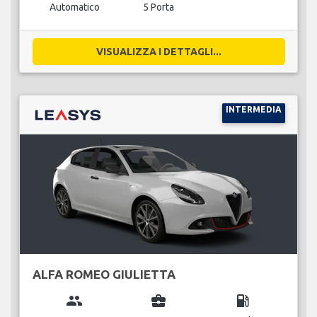
Automatico
5 Porta
VISUALIZZA I DETTAGLI...
INTERMEDIA
ALFA ROMEO GIULIETTA
group
business_center
local_gas_station