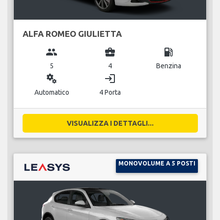
ALFA ROMEO GIULIETTA
group
business_center
local_gas_station
5
4
Benzina
miscellaneous_services
login
Automatico
4 Porta
VISUALIZZA I DETTAGLI...
MONOVOLUME A 5 POSTI