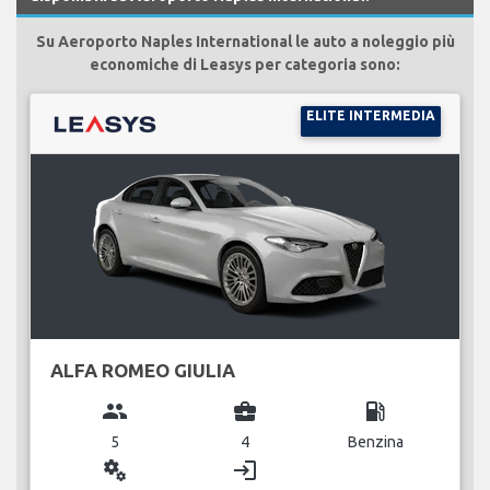
Su Aeroporto Naples International le auto a noleggio più
economiche di Leasys per categoria sono:
ELITE INTERMEDIA
ALFA ROMEO GIULIA
group
business_center
local_gas_station
5
4
Benzina
miscellaneous_services
login