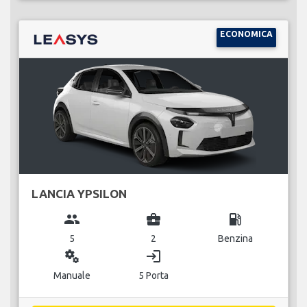
ECONOMICA
LANCIA YPSILON
group
business_center
local_gas_station
5
2
Benzina
miscellaneous_services
login
Manuale
5 Porta