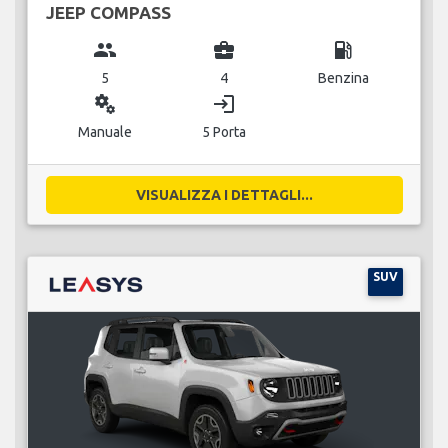
JEEP COMPASS
group
business_center
local_gas_station
5
4
Benzina
miscellaneous_services
login
Manuale
5 Porta
VISUALIZZA I DETTAGLI...
SUV