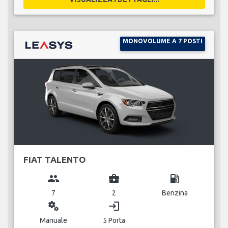
MONOVOLUME A 7 POSTI
FIAT TALENTO
group
business_center
local_gas_station
7
2
Benzina
miscellaneous_services
login
Manuale
5 Porta