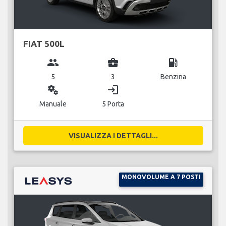
FIAT 500L
group
business_center
local_gas_station
5
3
Benzina
miscellaneous_services
login
Manuale
5 Porta
VISUALIZZA I DETTAGLI...
MONOVOLUME A 7 POSTI