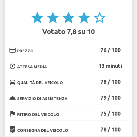
star
star
star
star
star_border
Votato 7,8 su 10
credit_card
76 / 100
PREZZO
timer
13 minuti
ATTESA MEDIA
directions_car
78 / 100
QUALITÀ DEL VEICOLO
room_service
79 / 100
SERVIZIO DI ASSISTENZA
flag
75 / 100
RITIRO DEL VEICOLO
beenhere
78 / 100
CONSEGNA DEL VEICOLO