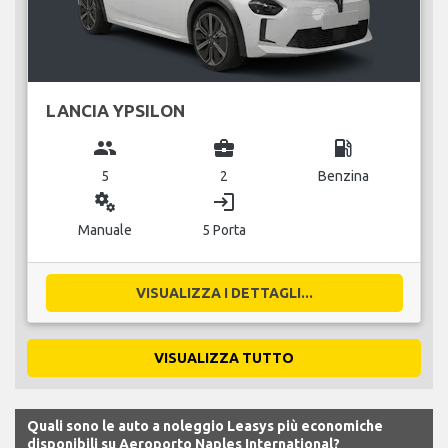
LANCIA YPSILON
group
business_center
local_gas_station
5
2
Benzina
miscellaneous_services
login
Manuale
5 Porta
VISUALIZZA I DETTAGLI...
VISUALIZZA TUTTO
Quali sono le auto a noleggio Leasys più economiche
disponibili su Aeroporto Naples International?