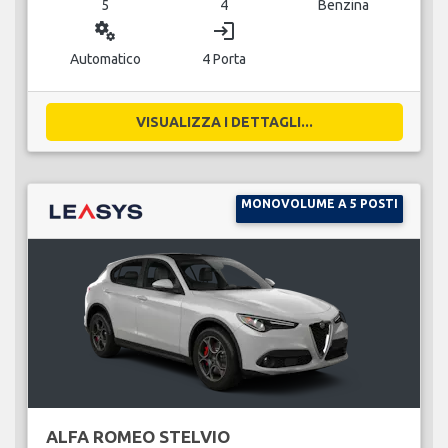
5
4
Benzina
miscellaneous_services
login
Automatico
4 Porta
VISUALIZZA I DETTAGLI...
MONOVOLUME A 5 POSTI
ALFA ROMEO STELVIO