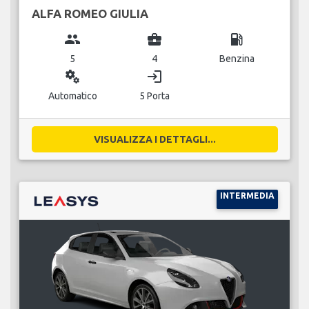
ALFA ROMEO GIULIA
group
business_center
local_gas_station
5
4
Benzina
miscellaneous_services
login
Automatico
5 Porta
VISUALIZZA I DETTAGLI...
INTERMEDIA