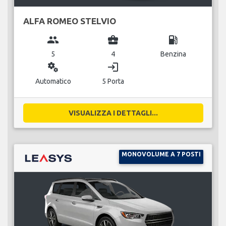
ALFA ROMEO STELVIO
group
business_center
local_gas_station
5
4
Benzina
miscellaneous_services
login
Automatico
5 Porta
VISUALIZZA I DETTAGLI...
MONOVOLUME A 7 POSTI