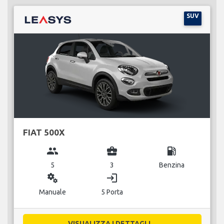
SUV
FIAT 500X
group
business_center
local_gas_station
5
3
Benzina
miscellaneous_services
login
Manuale
5 Porta
VISUALIZZA I DETTAGLI...